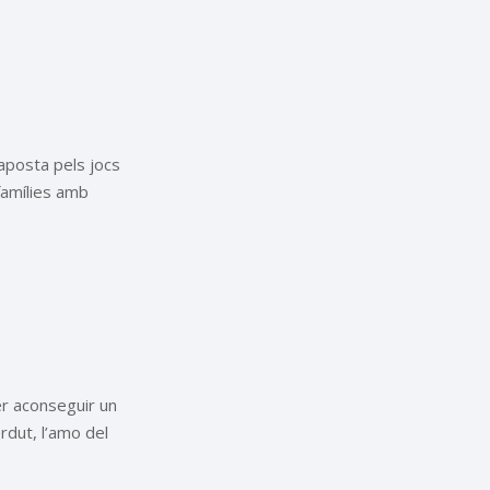
 aposta pels jocs
famílies amb
er aconseguir un
rdut, l’amo del