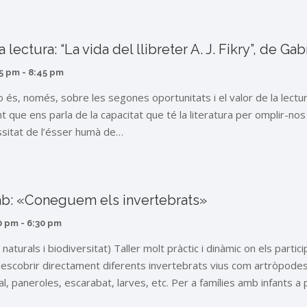
 lectura: “La vida del llibreter A. J. Fikry”, de Ga
5 pm
-
8:45 pm
o és, només, sobre les segones oportunitats i el valor de la lectur
 que ens parla de la capacitat que té la literatura per omplir-nos 
essitat de l’ésser humà de…
lab: «Coneguem els invertebrats»
0 pm
-
6:30 pm
 naturals i biodiversitat) Taller molt pràctic i dinàmic on els parti
descobrir directament diferents invertebrats vius com artròpodes
l, paneroles, escarabat, larves, etc. Per a famílies amb infants a 