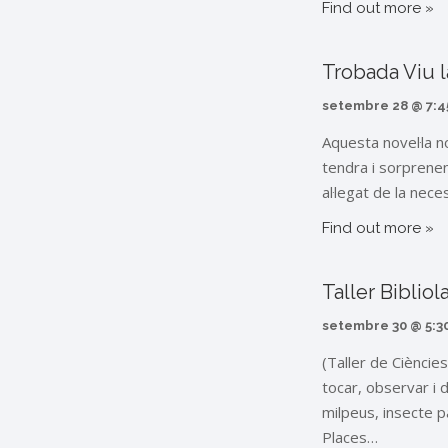
Find out more »
Trobada Viu la
setembre 28 @ 7:4
Aquesta novel·la n
tendra i sorprenent
al·legat de la nec
Find out more »
Taller Biblio
setembre 30 @ 5:3
(Taller de Ciències
tocar, observar i 
milpeus, insecte pa
Places…