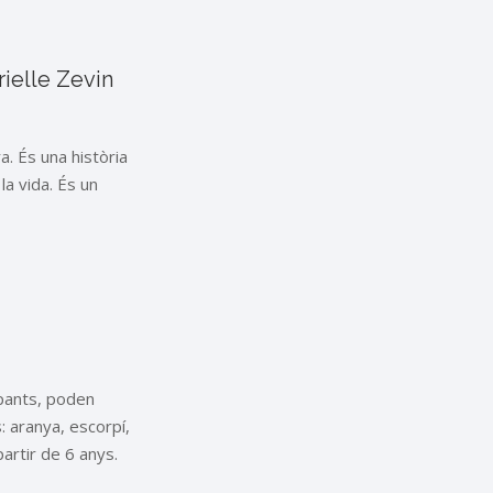
brielle Zevin
a. És una història
la vida. És un
cipants, poden
: aranya, escorpí,
partir de 6 anys.