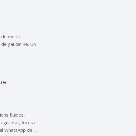
i de molta
 de gaudir-ne. Un
tre
ions fluides,
eguretat, focos i
ia al WhatsApp de…