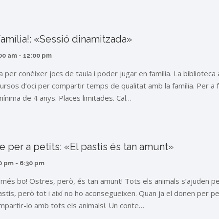
família!: «Sessió dinamitzada»
00 am
-
12:00 pm
 per conèixer jocs de taula i poder jugar en família. La biblioteca
ursos d’oci per compartir temps de qualitat amb la família. Per a 
ínima de 4 anys. Places limitades. Cal…
e per a petits: «El pastís és tan amunt»
0 pm
-
6:30 pm
més bo! Ostres, però, és tan amunt! Tots els animals s’ajuden p
pastís, però tot i així no ho aconsegueixen. Quan ja el donen per pe
mpartir-lo amb tots els animals!. Un conte…