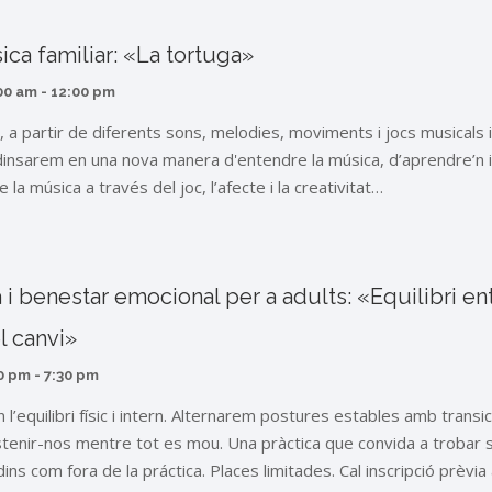
ica familiar: «La tortuga»
00 am
-
12:00 pm
 a partir de diferents sons, melodies, moviments i jocs musicals 
dinsarem en una nova manera d'entendre la música, d’aprendre’n i
 la música a través del joc, l’afecte i la creativitat…
a i benestar emocional per a adults: «Equilibri en
el canvi»
0 pm
-
7:30 pm
l’equilibri físic i intern. Alternarem postures estables amb transic
tenir-nos mentre tot es mou. Una pràctica que convida a trobar s
 dins com fora de la práctica. Places limitades. Cal inscripció prèv