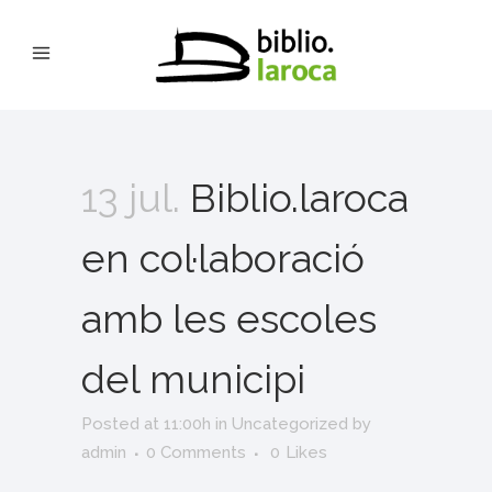
13 jul.
Biblio.laroca
en col·laboració
amb les escoles
del municipi
Posted at 11:00h
in
Uncategorized
by
admin
0 Comments
0
Likes